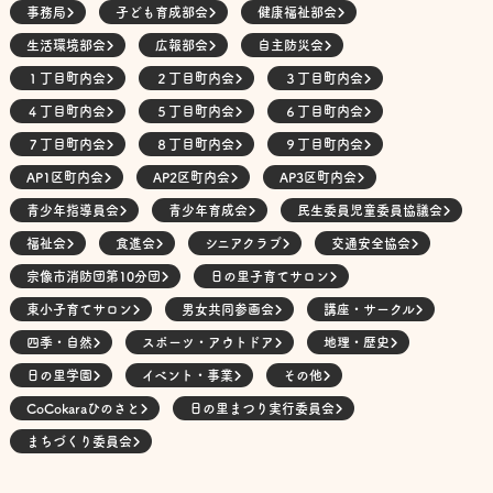
事務局
子ども育成部会
健康福祉部会
生活環境部会
広報部会
自主防災会
１丁目町内会
２丁目町内会
３丁目町内会
４丁目町内会
５丁目町内会
６丁目町内会
７丁目町内会
８丁目町内会
９丁目町内会
AP1区町内会
AP2区町内会
AP3区町内会
青少年指導員会
青少年育成会
民生委員児童委員協議会
福祉会
食進会
シニアクラブ
交通安全協会
宗像市消防団第10分団
日の里子育てサロン
東小子育てサロン
男女共同参画会
講座・サークル
四季・自然
スポーツ・アウトドア
地理・歴史
日の里学園
イベント・事業
その他
CoCokaraひのさと
日の里まつり実行委員会
まちづくり委員会