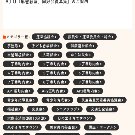
9丁目「麻雀教室、同好会員募集」のご案内
カテゴリ一覧：
運営協議会
役員会・運営委員会・総会
事務局
子ども育成部会
健康福祉部会
生活環境部会
広報部会
自主防災会
１丁目町内会
２丁目町内会
３丁目町内会
４丁目町内会
５丁目町内会
６丁目町内会
７丁目町内会
８丁目町内会
９丁目町内会
AP1区町内会
AP2区町内会
AP3区町内会
青少年指導員会
青少年育成会
民生委員児童委員協議会
福祉会
食進会
シニアクラブ
交通安全協会
宗像市消防団第10分団
日の里子育てサロン
東小子育てサロン
男女共同参画会
講座・サークル