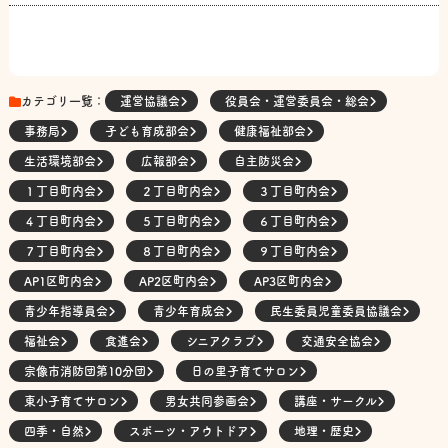
カテゴリ一覧：
運営協議会
役員会・運営委員会・総会
事務局
子ども育成部会
健康福祉部会
生活環境部会
広報部会
自主防災会
１丁目町内会
２丁目町内会
３丁目町内会
４丁目町内会
５丁目町内会
６丁目町内会
７丁目町内会
８丁目町内会
９丁目町内会
AP1区町内会
AP2区町内会
AP3区町内会
青少年指導員会
青少年育成会
民生委員児童委員協議会
福祉会
食進会
シニアクラブ
交通安全協会
宗像市消防団第10分団
日の里子育てサロン
東小子育てサロン
男女共同参画会
講座・サークル
四季・自然
スポーツ・アウトドア
地理・歴史