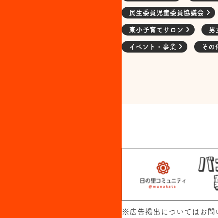
民生委員児童委員協議会
東小子育てサロン
男
イベント・事業
その
※広告掲出については
お問