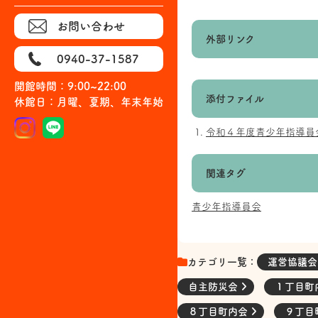
お問い合わせ
外部リンク
0940-37-1587
開館時間：9:00~22:00
添付ファイル
休館日：月曜、夏期、年末年始
令和４年度青少年指導員
関連タグ
青少年指導員会
カテゴリ一覧：
運営協議
自主防災会
１丁目町
８丁目町内会
９丁目