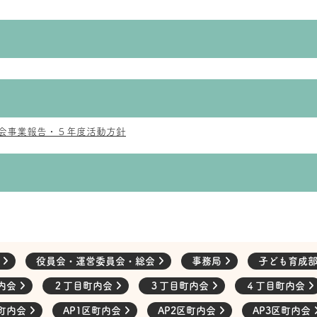
会事業報告・５年度活動方針
会
役員会・運営委員会・総会
事務局
子ども育成
内会
２丁目町内会
３丁目町内会
４丁目町内会
町内会
AP1区町内会
AP2区町内会
AP3区町内会