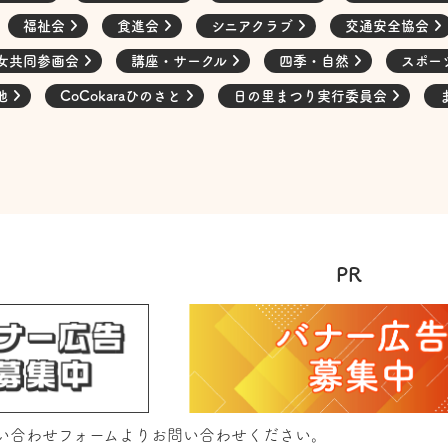
福祉会
食進会
シニアクラブ
交通安全協会
女共同参画会
講座・サークル
四季・自然
スポー
他
CoCokaraひのさと
日の里まつり実行委員会
PR
い合わせフォーム
よりお問い合わせください。