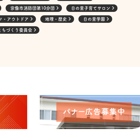
宗像市消防団第10分団
日の里子育てサロン
ツ・アウトドア
地理・歴史
日の里学園
まちづくり委員会