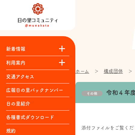
新着情報
運営協議会
日の里まつり・ほか
構成団体
各自治会
まちづくり委員会
みんなの広場
｜
｜
｜
｜
｜
｜
利用案内
ホーム
＞
構成団体
＞
施設紹介
利用料金
利用申込
お問い合わせ
自主講座一覧
交通アクセス
広報日の里バックナンバー
令和４年
その他
日の里紹介
各種書式ダウンロード
添付ファイルをご覧くだ
規約