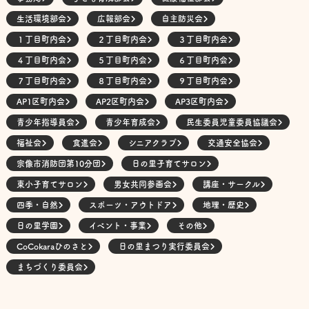
生活環境部会
広報部会
自主防災会
１丁目町内会
２丁目町内会
３丁目町内会
４丁目町内会
５丁目町内会
６丁目町内会
７丁目町内会
８丁目町内会
９丁目町内会
AP1区町内会
AP2区町内会
AP3区町内会
青少年指導員会
青少年育成会
民生委員児童委員協議会
福祉会
食進会
シニアクラブ
交通安全協会
宗像市消防団第10分団
日の里子育てサロン
東小子育てサロン
男女共同参画会
講座・サークル
四季・自然
スポーツ・アウトドア
地理・歴史
日の里学園
イベント・事業
その他
CoCokaraひのさと
日の里まつり実行委員会
まちづくり委員会