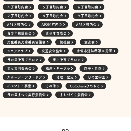
４丁目町内会
５丁目町内会
６丁目町内会
７丁目町内会
８丁目町内会
９丁目町内会
AP1区町内会
AP2区町内会
AP3区町内会
青少年指導員会
青少年育成会
民生委員児童委員協議会
福祉会
食進会
シニアクラブ
交通安全協会
宗像市消防団第10分団
日の里子育てサロン
東小子育てサロン
男女共同参画会
講座・サークル
四季・自然
スポーツ・アウトドア
地理・歴史
日の里学園
イベント・事業
その他
CoCokaraひのさと
日の里まつり実行委員会
まちづくり委員会