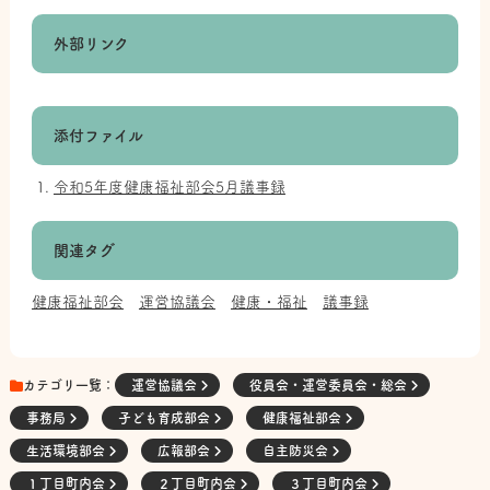
外部リンク
添付ファイル
令和5年度健康福祉部会5月議事録
関連タグ
健康福祉部会
運営協議会
健康・福祉
議事録
カテゴリ一覧：
運営協議会
役員会・運営委員会・総会
事務局
子ども育成部会
健康福祉部会
生活環境部会
広報部会
自主防災会
１丁目町内会
２丁目町内会
３丁目町内会