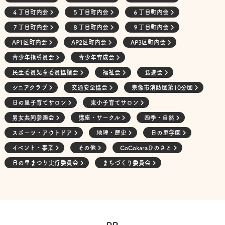
４丁目町内会
５丁目町内会
６丁目町内会
７丁目町内会
８丁目町内会
９丁目町内会
AP1区町内会
AP2区町内会
AP3区町内会
青少年指導員会
青少年育成会
民生委員児童委員協議会
福祉会
食進会
シニアクラブ
交通安全協会
宗像市消防団第10分団
日の里子育てサロン
東小子育てサロン
男女共同参画会
講座・サークル
四季・自然
スポーツ・アウトドア
地理・歴史
日の里学園
イベント・事業
その他
CoCokaraひのさと
日の里まつり実行委員会
まちづくり委員会