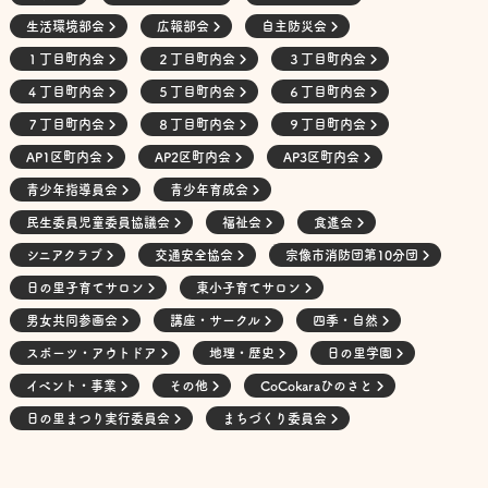
生活環境部会
広報部会
自主防災会
１丁目町内会
２丁目町内会
３丁目町内会
４丁目町内会
５丁目町内会
６丁目町内会
７丁目町内会
８丁目町内会
９丁目町内会
AP1区町内会
AP2区町内会
AP3区町内会
青少年指導員会
青少年育成会
民生委員児童委員協議会
福祉会
食進会
シニアクラブ
交通安全協会
宗像市消防団第10分団
日の里子育てサロン
東小子育てサロン
男女共同参画会
講座・サークル
四季・自然
スポーツ・アウトドア
地理・歴史
日の里学園
イベント・事業
その他
CoCokaraひのさと
日の里まつり実行委員会
まちづくり委員会