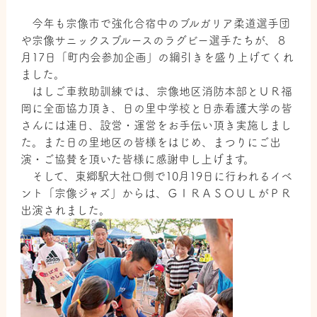
今年も宗像市で強化合宿中のブルガリア柔道選手団
や宗像サニックスブルースのラグビー選手たちが、８
月17日「町内会参加企画」の綱引きを盛り上げてくれ
ました。
はしご車救助訓練では、宗像地区消防本部とＵＲ福
岡に全面協力頂き、日の里中学校と日赤看護大学の皆
さんには連日、設営・運営をお手伝い頂き実施しまし
た。また日の里地区の皆様をはじめ、まつりにご出
演・ご協賛を頂いた皆様に感謝申し上げます。
そして、東郷駅大社口側で10月19日に行われるイベ
ント「宗像ジャズ」からは、ＧＩＲＡＳＯＵＬがＰＲ
出演されました。