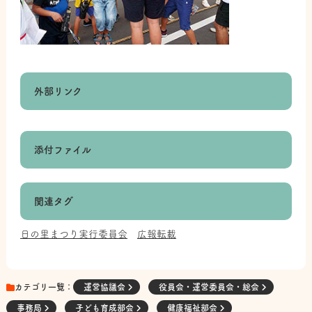
外部リンク
添付ファイル
関連タグ
日の里まつり実行委員会
広報転載
カテゴリ一覧：
運営協議会
役員会・運営委員会・総会
事務局
子ども育成部会
健康福祉部会