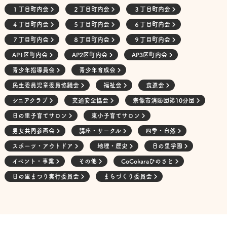
１丁目町内会
２丁目町内会
３丁目町内会
４丁目町内会
５丁目町内会
６丁目町内会
７丁目町内会
８丁目町内会
９丁目町内会
AP1区町内会
AP2区町内会
AP3区町内会
青少年指導員会
青少年育成会
民生委員児童委員協議会
福祉会
食進会
シニアクラブ
交通安全協会
宗像市消防団第10分団
日の里子育てサロン
東小子育てサロン
男女共同参画会
講座・サークル
四季・自然
スポーツ・アウトドア
地理・歴史
日の里学園
イベント・事業
その他
CoCokaraひのさと
日の里まつり実行委員会
まちづくり委員会