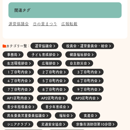
関連タグ
運営協議会
日の里まつり
広報転載
カテゴリ一覧：
運営協議会
役員会・運営委員会・総会
事務局
子ども育成部会
健康福祉部会
生活環境部会
広報部会
自主防災会
１丁目町内会
２丁目町内会
３丁目町内会
４丁目町内会
５丁目町内会
６丁目町内会
７丁目町内会
８丁目町内会
９丁目町内会
AP1区町内会
AP2区町内会
AP3区町内会
青少年指導員会
青少年育成会
民生委員児童委員協議会
福祉会
食進会
シニアクラブ
交通安全協会
宗像市消防団第10分団