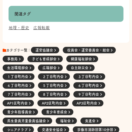
関連タグ
地理・歴史
広報転載
カテゴリ一覧：
運営協議会
役員会・運営委員会・総会
事務局
子ども育成部会
健康福祉部会
生活環境部会
広報部会
自主防災会
１丁目町内会
２丁目町内会
３丁目町内会
４丁目町内会
５丁目町内会
６丁目町内会
７丁目町内会
８丁目町内会
９丁目町内会
AP1区町内会
AP2区町内会
AP3区町内会
青少年指導員会
青少年育成会
民生委員児童委員協議会
福祉会
食進会
シニアクラブ
交通安全協会
宗像市消防団第10分団