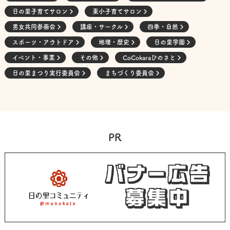
日の里子育てサロン
東小子育てサロン
男女共同参画会
講座・サークル
四季・自然
スポーツ・アウトドア
地理・歴史
日の里学園
イベント・事業
その他
CoCokaraひのさと
日の里まつり実行委員会
まちづくり委員会
PR