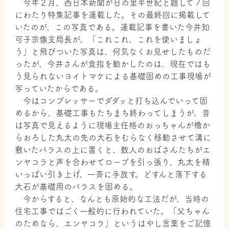
今年２月、西日本新聞が日の里半世紀と題して７回
にわたり特集記事を連載した。その最終回に掲載して
いたのが、この写真である。連載記事を書いた今井知
可子宗像支局長が、「これこれ、これを使いましょ
う」と飛びついた写真は、何気なくお見せしたものだ
ったが、今井さんが食指を動かしたのは、現在ではも
う見られないヨイトマケによる基礎固めの工事現場が
写っていたからである。
今はコンプレッサーでダダッと打ち込んでいって固
めるから、基礎工事もたちまち終わってしまうが、昔
は写真で見えるように現場主任格のおっちゃんが櫓か
らおろした丸太の先の大石をむらなく移動させて溝に
敷いたバラスの上に置くと、数人のおばさんたちがエ
ンヤコラと声を合わせてロープを引っ張り、丸太を精
いっぱい引き上げ、一斉に手放す。どすんと落下する
大石が基礎用のバラスを固める。
今からすると、なんとも原始的な工法だが、当時の
住宅工事ではごく一般的に行われていた。「父ちゃん
のためなら、エンヤコラ」というはやし言葉をご記憶