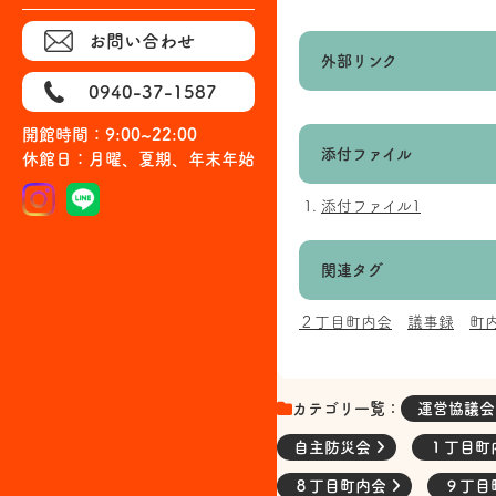
お問い合わせ
外部リンク
0940-37-1587
開館時間：9:00~22:00
添付ファイル
休館日：月曜、夏期、年末年始
添付ファイル1
関連タグ
２丁目町内会
議事録
町
カテゴリ一覧：
運営協議
自主防災会
１丁目町
８丁目町内会
９丁目