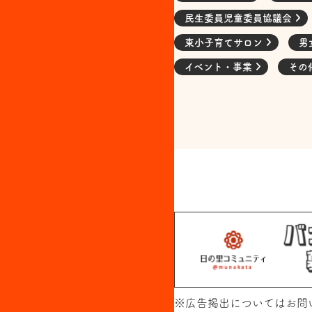
民生委員児童委員協議会
東小子育てサロン
男
イベント・事業
その
※広告掲出については
お問