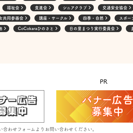
福祉会
食進会
シニアクラブ
交通安全協会
女共同参画会
講座・サークル
四季・自然
スポー
他
CoCokaraひのさと
日の里まつり実行委員会
PR
い合わせフォーム
よりお問い合わせください。