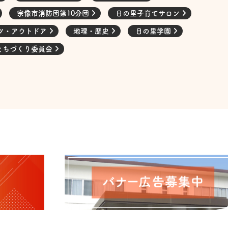
宗像市消防団第10分団
日の里子育てサロン
ツ・アウトドア
地理・歴史
日の里学園
まちづくり委員会