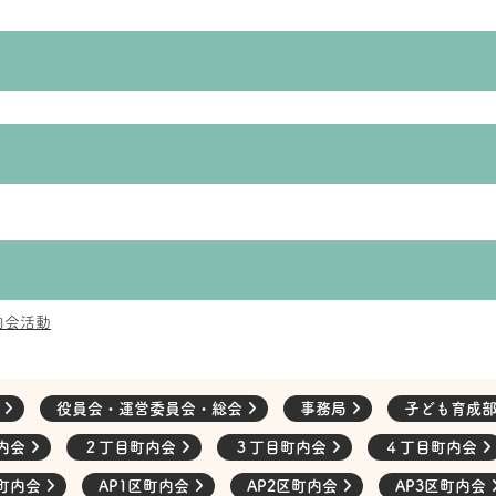
内会活動
会
役員会・運営委員会・総会
事務局
子ども育成
内会
２丁目町内会
３丁目町内会
４丁目町内会
町内会
AP1区町内会
AP2区町内会
AP3区町内会