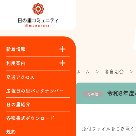
新着情報
運営協議会
日の里まつり・ほか
構成団体
各自治会
まちづくり委員会
みんなの広場
｜
｜
｜
｜
｜
｜
利用案内
ホーム
＞
各自治会
＞
施設紹介
利用料金
利用申込
お問い合わせ
自主講座一覧
交通アクセス
広報日の里バックナンバー
令和8年度
その他
日の里紹介
各種書式ダウンロード
添付ファイルをご参照く
規約