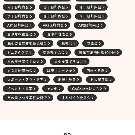
４丁目町内会
５丁目町内会
６丁目町内会
７丁目町内会
８丁目町内会
９丁目町内会
AP1区町内会
AP2区町内会
AP3区町内会
青少年指導員会
青少年育成会
民生委員児童委員協議会
福祉会
食進会
シニアクラブ
交通安全協会
宗像市消防団第10分団
日の里子育てサロン
東小子育てサロン
男女共同参画会
講座・サークル
四季・自然
スポーツ・アウトドア
地理・歴史
日の里学園
イベント・事業
その他
CoCokaraひのさと
日の里まつり実行委員会
まちづくり委員会