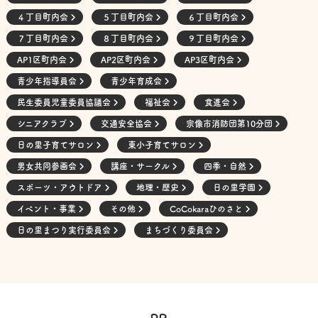
４丁目町内会
５丁目町内会
６丁目町内会
７丁目町内会
８丁目町内会
９丁目町内会
AP1区町内会
AP2区町内会
AP3区町内会
青少年指導員会
青少年育成会
民生委員児童委員協議会
福祉会
食進会
シニアクラブ
交通安全協会
宗像市消防団第10分団
日の里子育てサロン
東小子育てサロン
男女共同参画会
講座・サークル
四季・自然
スポーツ・アウトドア
地理・歴史
日の里学園
イベント・事業
その他
CoCokaraひのさと
日の里まつり実行委員会
まちづくり委員会