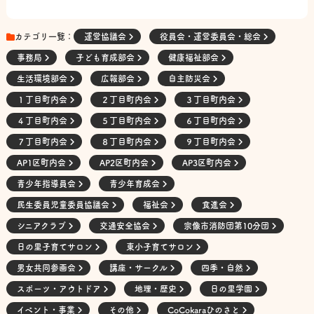
カテゴリ一覧：
運営協議会
役員会・運営委員会・総会
事務局
子ども育成部会
健康福祉部会
生活環境部会
広報部会
自主防災会
１丁目町内会
２丁目町内会
３丁目町内会
４丁目町内会
５丁目町内会
６丁目町内会
７丁目町内会
８丁目町内会
９丁目町内会
AP1区町内会
AP2区町内会
AP3区町内会
青少年指導員会
青少年育成会
民生委員児童委員協議会
福祉会
食進会
シニアクラブ
交通安全協会
宗像市消防団第10分団
日の里子育てサロン
東小子育てサロン
男女共同参画会
講座・サークル
四季・自然
スポーツ・アウトドア
地理・歴史
日の里学園
イベント・事業
その他
CoCokaraひのさと