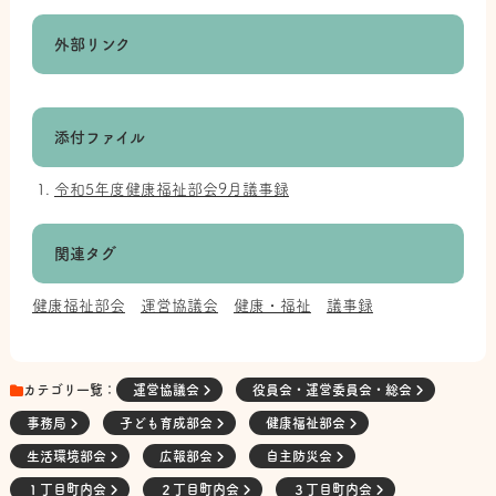
外部リンク
添付ファイル
令和5年度健康福祉部会9月議事録
関連タグ
健康福祉部会
運営協議会
健康・福祉
議事録
カテゴリ一覧：
運営協議会
役員会・運営委員会・総会
事務局
子ども育成部会
健康福祉部会
生活環境部会
広報部会
自主防災会
１丁目町内会
２丁目町内会
３丁目町内会