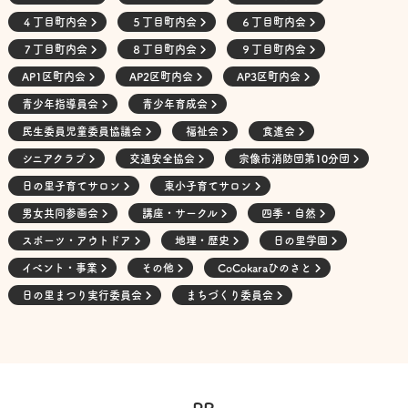
４丁目町内会
５丁目町内会
６丁目町内会
７丁目町内会
８丁目町内会
９丁目町内会
AP1区町内会
AP2区町内会
AP3区町内会
青少年指導員会
青少年育成会
民生委員児童委員協議会
福祉会
食進会
シニアクラブ
交通安全協会
宗像市消防団第10分団
日の里子育てサロン
東小子育てサロン
男女共同参画会
講座・サークル
四季・自然
スポーツ・アウトドア
地理・歴史
日の里学園
イベント・事業
その他
CoCokaraひのさと
日の里まつり実行委員会
まちづくり委員会