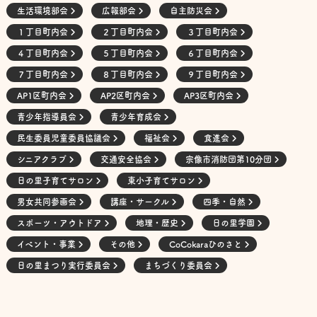
生活環境部会
広報部会
自主防災会
１丁目町内会
２丁目町内会
３丁目町内会
４丁目町内会
５丁目町内会
６丁目町内会
７丁目町内会
８丁目町内会
９丁目町内会
AP1区町内会
AP2区町内会
AP3区町内会
青少年指導員会
青少年育成会
民生委員児童委員協議会
福祉会
食進会
シニアクラブ
交通安全協会
宗像市消防団第10分団
日の里子育てサロン
東小子育てサロン
男女共同参画会
講座・サークル
四季・自然
スポーツ・アウトドア
地理・歴史
日の里学園
イベント・事業
その他
CoCokaraひのさと
日の里まつり実行委員会
まちづくり委員会