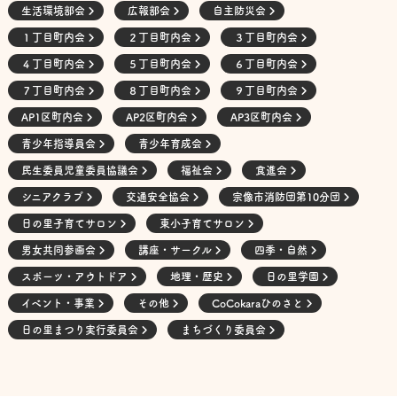
生活環境部会
広報部会
自主防災会
１丁目町内会
２丁目町内会
３丁目町内会
４丁目町内会
５丁目町内会
６丁目町内会
７丁目町内会
８丁目町内会
９丁目町内会
AP1区町内会
AP2区町内会
AP3区町内会
青少年指導員会
青少年育成会
民生委員児童委員協議会
福祉会
食進会
シニアクラブ
交通安全協会
宗像市消防団第10分団
日の里子育てサロン
東小子育てサロン
男女共同参画会
講座・サークル
四季・自然
スポーツ・アウトドア
地理・歴史
日の里学園
イベント・事業
その他
CoCokaraひのさと
日の里まつり実行委員会
まちづくり委員会