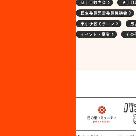
８丁目町内会
９丁目
民生委員児童委員協議会
東小子育てサロン
男
イベント・事業
その