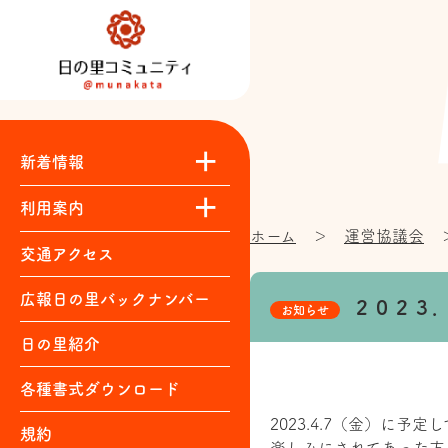
新着情報
運営協議会
日の里まつり・ほか
構成団体
各自治会
まちづくり委員会
みんなの広場
｜
｜
｜
｜
｜
｜
利用案内
ホーム
＞
運営協議会
施設紹介
利用料金
利用申込
お問い合わせ
自主講座一覧
交通アクセス
広報日の里バックナンバー
２０２３
お知らせ
日の里紹介
各種書式ダウンロード
2023.4.7（金）に
規約