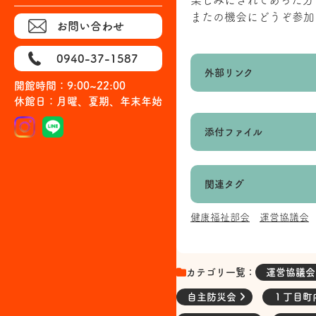
楽しみにされてあった方
またの機会にどうぞ参加
お問い合わせ
0940-37-1587
外部リンク
開館時間：9:00~22:00
休館日：月曜、夏期、年末年始
添付ファイル
関連タグ
健康福祉部会
運営協議会
カテゴリ一覧：
運営協議
自主防災会
１丁目町