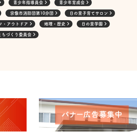
青少年指導員会
青少年育成会
宗像市消防団第10分団
日の里子育てサロン
ツ・アウトドア
地理・歴史
日の里学園
まちづくり委員会