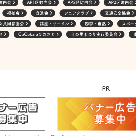
町内会
AP1区町内会
AP2区町内会
AP3区町内会
福祉会
食進会
シニアクラブ
交通安全協会
女共同参画会
講座・サークル
四季・自然
スポー
他
CoCokaraひのさと
日の里まつり実行委員会
PR