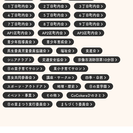
１丁目町内会
２丁目町内会
３丁目町内会
４丁目町内会
５丁目町内会
６丁目町内会
７丁目町内会
８丁目町内会
９丁目町内会
AP1区町内会
AP2区町内会
AP3区町内会
青少年指導員会
青少年育成会
民生委員児童委員協議会
福祉会
食進会
シニアクラブ
交通安全協会
宗像市消防団第10分団
日の里子育てサロン
東小子育てサロン
男女共同参画会
講座・サークル
四季・自然
スポーツ・アウトドア
地理・歴史
日の里学園
イベント・事業
その他
CoCokaraひのさと
日の里まつり実行委員会
まちづくり委員会