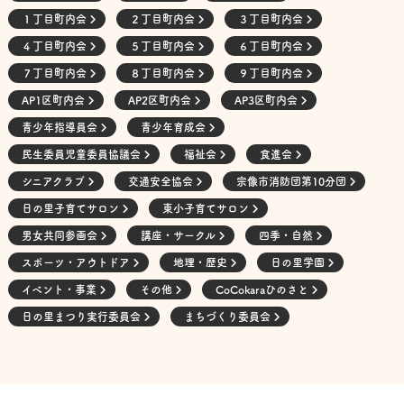
１丁目町内会
２丁目町内会
３丁目町内会
４丁目町内会
５丁目町内会
６丁目町内会
７丁目町内会
８丁目町内会
９丁目町内会
AP1区町内会
AP2区町内会
AP3区町内会
青少年指導員会
青少年育成会
民生委員児童委員協議会
福祉会
食進会
シニアクラブ
交通安全協会
宗像市消防団第10分団
日の里子育てサロン
東小子育てサロン
男女共同参画会
講座・サークル
四季・自然
スポーツ・アウトドア
地理・歴史
日の里学園
イベント・事業
その他
CoCokaraひのさと
日の里まつり実行委員会
まちづくり委員会